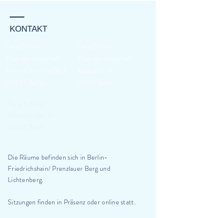
KONTAKT
Tanja Schmitz
Tanja Schmitz
Praxisgemeinschaft
Praxisgemeinschaft
Hans-Otto-Straße 3
Kaskelstr. 31
10407 Berlin
10317 Berlin​​​
Tanja Schmitz
Bänschstraße 35
10247 Berlin
Die Räume befinden sich in Berlin-
Friedrichshain/ Prenzlauer Berg und
Lichtenberg.
Sitzungen finden in Präsenz oder online statt.